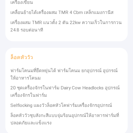
เครื่องเขียน
ห้องรีดนมรูปก้างปลา
เคลื่อนย้ายได้เครื่องผสม TMR 4 Cbm เหล็กแมงกานีส
ถังทำความเย็นนม
เครื่องผสม TMR แนวตั้ง 2 ตัน 22kw ความเร็วในการกวน
24.8 รอบต่อนาที
รางน้ำดื่มสัตว์
ฟรี Stall Barn
เครื่องผสม TMR
ล็อคหัววัว
ล็อคหัววัว
ฟาร์มโคนมที่ยืดหยุ่นได้ ฟาร์มโคนม ยกอุปกรณ์ อุปกรณ์
ให้อาหารโคนม
ปั๊มสุญญากาศใบพัดหมุน
20 ชุดเครื่องจักรในฟาร์ม Dairy Cow Headlocks อุปกรณ์
เครื่องจักรในฟาร์ม
ที่พักพิงน่องพลาสติก
Selflocking แผงวัวล็อคหัวโคฟาร์มเครื่องจักรอุปกรณ์
ล็อคหัววัวชุบสังกะสีแบบจุ่มร้อนอุปกรณ์ให้อาหารฟาร์มที่
ปลอดภัยและแข็งแรง