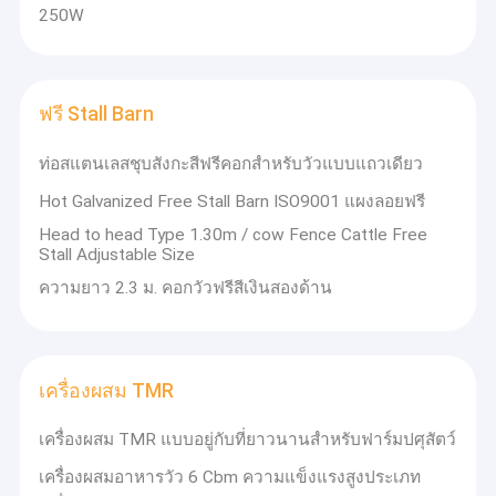
250W
style = "- webkit-tap-highlight-color: rgba (0, 0, 0, 0); box-
ทัวร์โรงงาน
sizing: border-box; background -clip: padding-box; color:
rgb (23, 26, 29); font-family: "microsoft =" "yahei", = ""
ควบคุมคุณภาพ
"segoe =" "ui", = "" system-ui, = " "roboto, =" "" droid = ""
sans ", =" "" helvetica = "" neue ", =" "sans-serif, ="
ฟรี Stall Barn
ติดต่อเรา
"tahoma, =" "ui =" "symbolmyanmar =" "text" , = "" 微软雅
บริษัท มีแผนกสี่
黑; = "" white-space: = "" pre-wrap; "=" ">
ท่อสแตนเลสชุบสังกะสีฟรีคอกสำหรับวัวแบบแถวเดียว
ข่าว
แผนก (จัดหาและขายเทคโนโลยีและการควบคุมคุณภาพ
การผลิตการเงินและโลจิสติกส์) และการประชุมเชิงปฏิบัติ
Hot Galvanized Free Stall Barn ISO9001 แผงลอยฟรี
คดี
การสามครั้ง (การประชุมเชิงปฏิบัติการการประมวลผลการ
Head to head Type 1.30m / cow Fence Cattle Free
ประชุมเชิงปฏิบัติการการประกอบและการประชุมเชิงปฏิบัติ
Stall Adjustable Size
การการเชื่อม)บริษัท มีระบบการกำกับดูแลที่สมบูรณ์และ
เทคโนโลยีการผลิตและอุปกรณ์ซึ่งสร้างเงื่อนไขพื้นฐาน
ความยาว 2.3 ม. คอกวัวฟรีสีเงินสองด้าน
สำหรับการผลิตขนาดใหญ่และรับประกันคุณภาพของ
เครื่องรีดนมวัว
ผลิตภัณฑ์ในช่วงสิบปีที่ผ่านมา บริษัท ของเรามุ่งมั่นที่จะผลิต
ผลิตภัณฑ์ที่คล้ายคลึงกันเพื่อตอบสนองความต้องการของ
เครื่องรีดนมแบบพกพา
ลูกค้าด้วยผลิตภัณฑ์และบริการที่ดีที่สุดของเราเราได้รับผล
เครื่องผสม TMR
ประโยชน์ทางสังคมและเศรษฐกิจที่ดีและได้รับความพึงพอใจ
เครื่องพาสเจอร์ไรส์นม
ของลูกค้าในอนาคตเราจะใช้เทคโนโลยีระดับมืออาชีพมาก
ขึ้นและบริการที่ดีขึ้นเพื่อตอบแทนลูกค้าของเรา
เครื่องผสม TMR แบบอยู่กับที่ยาวนานสำหรับฟาร์มปศุสัตว์
กระป๋องนมสแตนเลส
เครื่องผสมอาหารวัว 6 Cbm ความแข็งแรงสูงประเภท