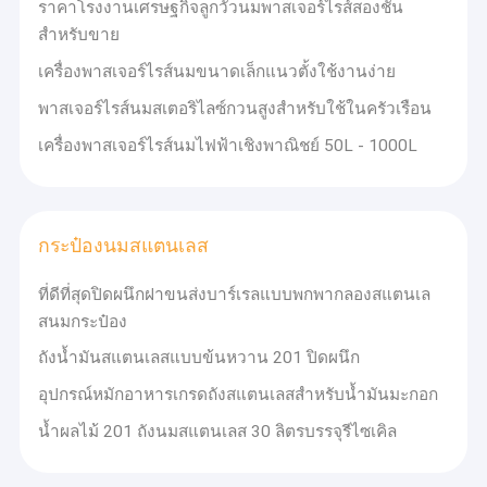
ราคาโรงงานเศรษฐกิจลูกวัวนมพาสเจอร์ไรส์สองชั้น
สำหรับขาย
เครื่องพาสเจอร์ไรส์นมขนาดเล็กแนวตั้งใช้งานง่าย
พาสเจอร์ไรส์นมสเตอริไลซ์กวนสูงสำหรับใช้ในครัวเรือน
เครื่องพาสเจอร์ไรส์นมไฟฟ้าเชิงพาณิชย์ 50L - 1000L
กระป๋องนมสแตนเลส
ที่ดีที่สุดปิดผนึกฝาขนส่งบาร์เรลแบบพกพากลองสแตนเล
สนมกระป๋อง
ถังน้ำมันสแตนเลสแบบข้นหวาน 201 ปิดผนึก
อุปกรณ์หมักอาหารเกรดถังสแตนเลสสำหรับน้ำมันมะกอก
น้ำผลไม้ 201 ถังนมสแตนเลส 30 ลิตรบรรจุรีไซเคิล