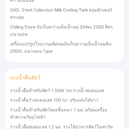
ความเย็นนม
500L Steel Collection Milk Cooling Tank คอมพิวเตอร์
ควบคุม
Chilling Store ถังเก็บความเย็นน้ำนม 304ss 2000 ลิตร
แนวนอน
เครื่องแปรรูปโรงงานผลิตนมถังเก็บความเย็นน้ำนมดิบ
2000L แนวนอน Type
รางน้ำดื่มสัตว์
รางน้ำดื่มสำหรับสัตว์ 1.5KW 1m รางน้ำสแตนเลส
บ้าน
รางน้ำดื่มวัวสแตนเลส 100 กก. ปรับแต่งได้ยาว
หลังจากผ่านการประเมินของคณะกรรมการส่งเสริม
สินค้า
รางน้ำดื่มสำหรับสัตว์สองชั้นหนา 1 มม. พร้อมเครื่อง
เครื่องจักรกลการเกษตรของจีนผลิตภัณฑ์ของ บริษัท ของเรา
จะเข้าสู่การประเมินเครื่องจักรอุตสาหกรรมและใบรับรอง
ทำความร้อนไฟฟ้า
เกี่ยวกับเรา
การส่งเสริมการขาย 
ปัจจุบัน บริษัท ของเราอยู่ในระดับแนว
รางน้ำดื่มสแตนเลส 1.2 มม. รางให้อาหารสัตว์ในฟาร์ม
หน้าของอุตสาหกรรมเครื่องจักรสำหรับเลี้ยงสัตว์ของจีน <br