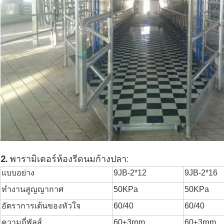
2.
พารามิเตอร์ห้องรีดนมก้างปลา:
แบบอย่าง
9JB-2*12
9JB-2*16
ทำงานสูญญากาศ
50KPa
50KPa
อัตราการเต้นของหัวใจ
60/40
60/40
ความถี่พัลส์
60±3rpm
60±3rpm