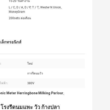
15-20 วันทำงาน
L / C, D / A, D / P, T / T, Wester N Union,
MoneyGram
200sets ต่อเดือน
เล็กทรอนิกส์
ข:
ใหม่
การรีดนมวัว
ไฟฟ้า:
380V
onic Meter Herringbone Milking Parlour
,
น โรงรีดนมแพะ วัว ก้างปลา