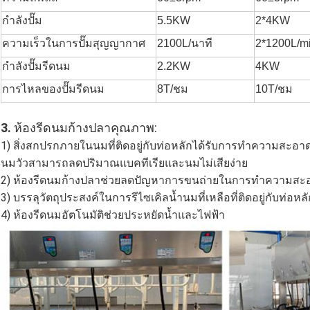
กำลังปั๊ม
5.5KW
2*4KW
ความเร็วในการปั๊มสุญญากาศ
2100L/นาที
2*1200L/m
กำลังปั๊มรีดนม
2.2KW
4KW
การไหลของปั๊มรีดนม
8T/ชม
10T/ชม
3.
ห้องรีดนมก้างปลาคุณภาพ:
1) สิ่งสกปรกภายในนมที่ติดอยู่กับท่อหลักได้รับการทำความสะอาดอย
นมวัวสามารถลดปริมาณแบคทีเรียและนมไม่เสียง่าย
2) ห้องรีดนมก้างปลาช่วยลดปัญหาการขนถ่ายในการทำความสะอ
3) บรรลุวัตถุประสงค์ในการรีไซเคิลน้ำนมที่เหลือที่ติดอยู่กับท่อหล
4) ห้องรีดนมอัตโนมัติช่วยประหยัดน้ำและไฟฟ้า