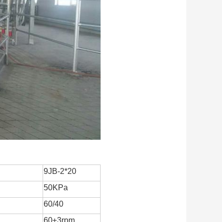
9JB-2*20
50KPa
60/40
60±3rpm