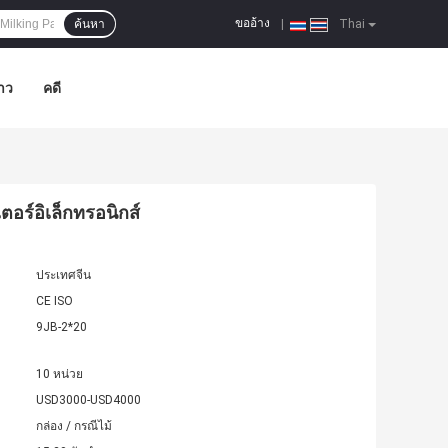
ขออ้าง
ค้นหา
|
Thai
าว
คดี
อร์อิเล็กทรอนิกส์
ประเทศจีน
CE ISO
9JB-2*20
10 หน่วย
USD3000-USD4000
กล่อง / กรณีไม้