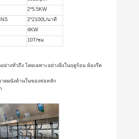
2*5.5KW
i
NS
2*2100L/นาที
4KW
10T/ชม
่างทั่วถึง โดยเฉพาะอย่างยิ่งในฤดูร้อน ห้องรีด
าดผนังด้านในของท่อหลัก
ัก