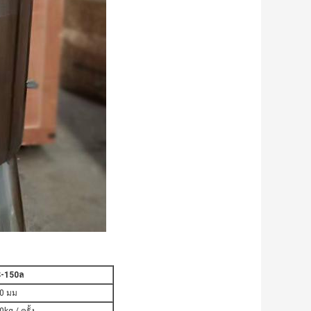
-
150
ล
0 มม