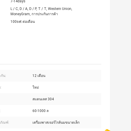
7-14days
L / C, D / A, D / P, T / T, Western Union,
MoneyGram, การประกันการค้า
100set ต่อเดือน
กัน:
12 เดือน
ข:
ใหม่
สแตนเลส 304
:
60-1000 ล
ตภัณฑ์:
เครื่องพาสเจอร์ไรส์นมขนาดเล็ก