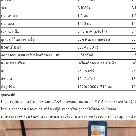
เอาท์พุท
100kg / ครั้ง
150
วัสดุ
SUS304
SU
ความหนา
1.5 มม
1.
ความสูง
1650 มม
16
เวลาฆ่าเชื้อ
5-40 นาที (ปรับได้)
5-
อุณหภูมิในการฆ่าเชื้อ
50-99 องศาเซลเซียส
50
แรงดันไฟฟ้า
380V / 50Hz
38
อัตราคอมเพรสเซอร์เครื่องทำความเย็น
3 กิโลวัตต์
3 ก
แหล่งความร้อน
เครื่องทำความร้อนไฟฟ้า
เค
อุ่น
25-35 นาที
25
อำนาจ
13 กิโลวัตต์
16 
มิติรูปร่าง
1700x1000x1710 มม
17
คุณสมบัติ:
1. อุณหภูมิและเวลาในการพาสเจอร์ไรซ์สามารถควบคุมและปรับได้อย่างง่ายดายโดยผู้ใ
ไว้ 2. ผลการถ่ายเทความร้อนที่ดีการกู้คืนความร้อนสูงการใช้พลังงานน้อยลง
3. โครงสร้างที่เรียบง่ายทำความสะอาดง่ายใช้งานได้สะดวกเสียงรบกวนต่ำต้นทุนการบำร