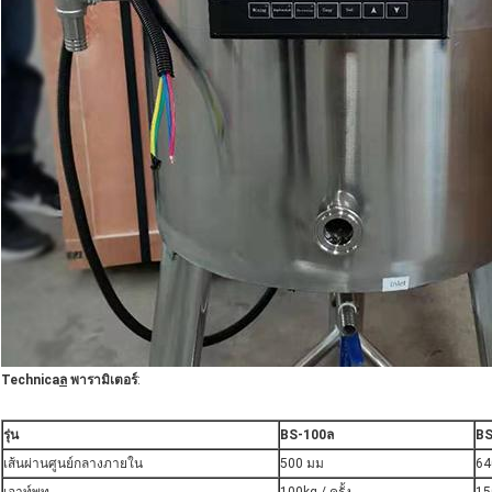
Technica
ล
พารามิเตอร์
:
รุ่น
BS-
100
ล
BS
เส้นผ่านศูนย์กลางภายใน
500 มม
64