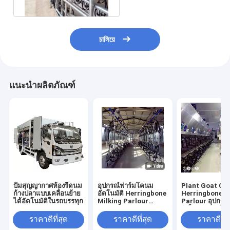
চালিয়ে
แนะนำผลิตภัณฑ์
ปั๊มสุญญากาศห้องรีดนม
อุปกรณ์ฟาร์มโคนม
Plant Goat Co
ก้างปลาแบบเคลื่อนย้าย
อัตโนมัติ Herringbone
Herringbone M
ได้อัตโนมัติในรถบรรทุก
Milking Parlour
Parlour อุปกรณ์
Plant Goat Cow
อิเล็กทรอนิกส์
Machine
ราคาดีที่สุด
ราคาดีที่สุด
ราคาดีที่ส