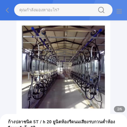
2
/
6
ก้างปลาชนิด 5T / h 20 ยูนิตห้องรีดนมเสียงรบกวนต่ำห้อง